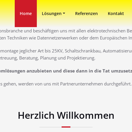
in Duisburg
ni
Home
Lösungen
Referenzen
Kontakt
ionsbranche und beschäftigen uns mit allen elektrotechnischen Ber
ten Techniken wie Datennetzenwerken oder dem Europäischen Inst
montage jeglicher Art bis 25KV, Schaltschrankbau, Automatisieru
treuung, Beratung, Planung und Projektierung.
lemlösungen anzubieten und diese dann in die Tat umzuset
aus gehen, werden von uns mit Partnerunternehmen durchgeführt. 
Herzlich Willkommen