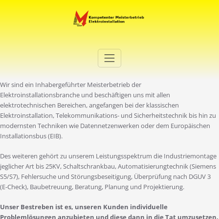
Zum
Inhalt
springen
Elektro Martini
Ihr Elektro-Dienstleister in Duisburg
Wir sind ein Inhabergeführter Meisterbetrieb der
Elektroinstallationsbranche und beschäftigen uns mit allen
elektrotechnischen Bereichen, angefangen bei der klassischen
Elektroinstallation, Telekommunikations- und Sicherheitstechnik bis hin zu
modernsten Techniken wie Datennetzenwerken oder dem Europäischen
Installationsbus (EIB).
Des weiteren gehört zu unserem Leistungsspektrum die Industriemontage
jeglicher Art bis 25KV, Schaltschrankbau, Automatisierungtechnik (Siemens
S5/S7), Fehlersuche und Störungsbeseitigung, Überprüfung nach DGUV 3
(E-Check), Baubetreuung, Beratung, Planung und Projektierung.
Unser Bestreben ist es, unseren Kunden individuelle
Problemlösungen anzubieten und diese dann in die Tat umzusetzen.