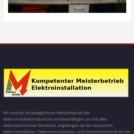
Wir sind ein Inhabergeführter Meisterbetrieb der
Elektroinstallationsbranche und beschäftigen uns mit allen
elektrotechnischen Bereichen, angefangen bei der klassischen
Elektroinstallation, Telekommunikations- und Sicherheitstechnik bis hin