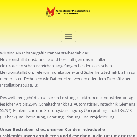
Zum
Inhalt
springen
Elektro Martini
Ihr Elektro-Dienstleister in Duisburg
Wir sind ein Inhabergeführter Meisterbetrieb der
Elektroinstallationsbranche und beschäftigen uns mit allen
elektrotechnischen Bereichen, angefangen bei der klassischen
Elektroinstallation, Telekommunikations- und Sicherheitstechnik bis hin zu
modernsten Techniken wie Datennetzenwerken oder dem Europäischen
Installationsbus (EIB).
Des weiteren gehört zu unserem Leistungsspektrum die Industriemontage
jeglicher Art bis 25KV, Schaltschrankbau, Automatisierungtechnik (Siemens
S5/S7), Fehlersuche und Störungsbeseitigung, Überprüfung nach DGUV 3
(E-Check), Baubetreuung, Beratung, Planung und Projektierung.
Unser Bestreben ist es, unseren Kunden individuelle
Problemlösungen anzubieten und diese dann in die Tat umzusetzen.