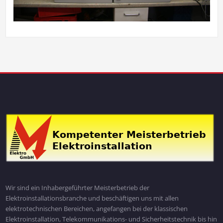
Wir sind ein Inhabergeführter Meisterbetrieb der
Elektroinstallationsbranche und beschäftigen uns mit allen
elektrotechnischen Bereichen, angefangen bei der klassischen
Elektroinstallation, Telekommunikations- und Sicherheitstechnik bis hin