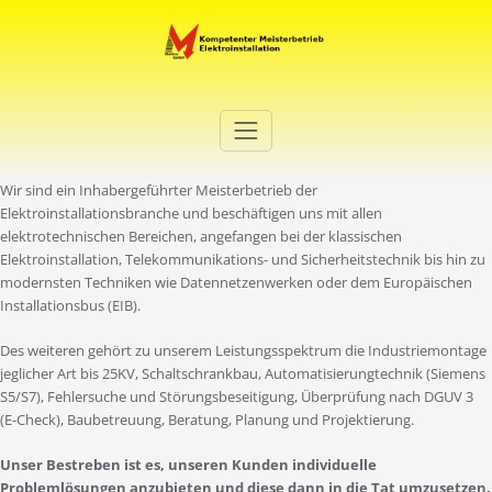
Zum
Inhalt
springen
Elektro Martini
Ihr Elektro-Dienstleister in Duisburg
Wir sind ein Inhabergeführter Meisterbetrieb der
Elektroinstallationsbranche und beschäftigen uns mit allen
elektrotechnischen Bereichen, angefangen bei der klassischen
Elektroinstallation, Telekommunikations- und Sicherheitstechnik bis hin zu
modernsten Techniken wie Datennetzenwerken oder dem Europäischen
Installationsbus (EIB).
Des weiteren gehört zu unserem Leistungsspektrum die Industriemontage
jeglicher Art bis 25KV, Schaltschrankbau, Automatisierungtechnik (Siemens
S5/S7), Fehlersuche und Störungsbeseitigung, Überprüfung nach DGUV 3
(E-Check), Baubetreuung, Beratung, Planung und Projektierung.
Unser Bestreben ist es, unseren Kunden individuelle
Problemlösungen anzubieten und diese dann in die Tat umzusetzen.