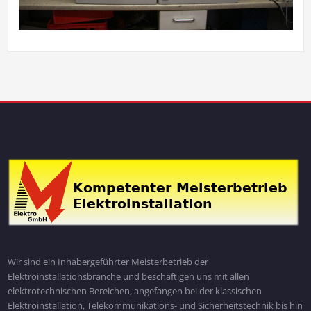
Wir sind ein Inhabergeführter Meisterbetrieb der
Elektroinstallationsbranche und beschäftigen uns mit allen
elektrotechnischen Bereichen, angefangen bei der klassischen
Elektroinstallation, Telekommunikations- und Sicherheitstechnik bis hin