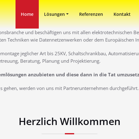
in Duisburg
ni
Home
Lösungen
Referenzen
Kontakt
ionsbranche und beschäftigen uns mit allen elektrotechnischen Ber
ten Techniken wie Datennetzenwerken oder dem Europäischen Inst
montage jeglicher Art bis 25KV, Schaltschrankbau, Automatisieru
treuung, Beratung, Planung und Projektierung.
lemlösungen anzubieten und diese dann in die Tat umzuset
aus gehen, werden von uns mit Partnerunternehmen durchgeführt. 
Herzlich Willkommen