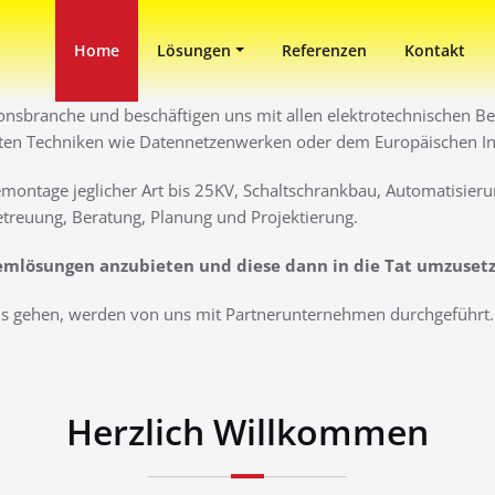
in Duisburg
ni
Home
Lösungen
Referenzen
Kontakt
ionsbranche und beschäftigen uns mit allen elektrotechnischen Ber
ten Techniken wie Datennetzenwerken oder dem Europäischen Inst
montage jeglicher Art bis 25KV, Schaltschrankbau, Automatisieru
treuung, Beratung, Planung und Projektierung.
lemlösungen anzubieten und diese dann in die Tat umzuset
aus gehen, werden von uns mit Partnerunternehmen durchgeführt. 
Herzlich Willkommen