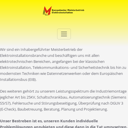
Zum
Inhalt
springen
Elektro Martini
Ihr Elektro-Dienstleister in Duisburg
Wir sind ein Inhabergeführter Meisterbetrieb der
Elektroinstallationsbranche und beschäftigen uns mit allen
elektrotechnischen Bereichen, angefangen bei der klassischen
Elektroinstallation, Telekommunikations- und Sicherheitstechnik bis hin zu
modernsten Techniken wie Datennetzenwerken oder dem Europäischen
Installationsbus (EIB).
Des weiteren gehört zu unserem Leistungsspektrum die Industriemontage
jeglicher Art bis 25KV, Schaltschrankbau, Automatisierungtechnik (Siemens
S5/S7), Fehlersuche und Störungsbeseitigung, Überprüfung nach DGUV 3
(E-Check), Baubetreuung, Beratung, Planung und Projektierung.
Unser Bestreben ist es, unseren Kunden individuelle
Problemlösungen anzubieten und diese dann in die Tat umzusetzen.