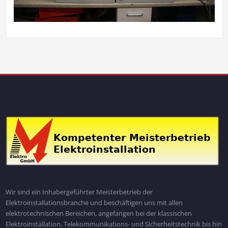
Wir sind ein Inhabergeführter Meisterbetrieb der
Elektroinstallationsbranche und beschäftigen uns mit allen
elektrotechnischen Bereichen, angefangen bei der klassischen
Elektroinstallation, Telekommunikations- und Sicherheitstechnik bis hin