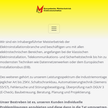
Zum
Inhalt
springen
Elektro Martini
Ihr Elektro-Dienstleister in Duisburg
Wir sind ein Inhabergeführter Meisterbetrieb der
Elektroinstallationsbranche und beschäftigen uns mit allen
elektrotechnischen Bereichen, angefangen bei der klassischen
Elektroinstallation, Telekommunikations- und Sicherheitstechnik bis hin zu
modernsten Techniken wie Datennetzenwerken oder dem Europäischen
Installationsbus (EIB).
Des weiteren gehört zu unserem Leistungsspektrum die Industriemontage
jeglicher Art bis 25KV, Schaltschrankbau, Automatisierungtechnik (Siemens
S5/S7), Fehlersuche und Störungsbeseitigung, Überprüfung nach DGUV 3
(E-Check), Baubetreuung, Beratung, Planung und Projektierung.
Unser Bestreben ist es, unseren Kunden individuelle
Problemlösungen anzubieten und diese dann in die Tat umzusetzen.