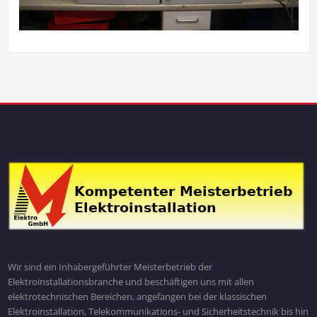
Wir sind ein Inhabergeführter Meisterbetrieb der
Elektroinstallationsbranche und beschäftigen uns mit allen
elektrotechnischen Bereichen, angefangen bei der klassischen
Elektroinstallation, Telekommunikations- und Sicherheitstechnik bis hin