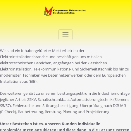
Zum
Inhalt
springen
Elektro Martini
Ihr Elektro-Dienstleister in Duisburg
Wir sind ein Inhabergeführter Meisterbetrieb der
Elektroinstallationsbranche und beschäftigen uns mit allen
elektrotechnischen Bereichen, angefangen bei der klassischen
Elektroinstallation, Telekommunikations- und Sicherheitstechnik bis hin zu
modernsten Techniken wie Datennetzenwerken oder dem Europäischen
Installationsbus (EIB).
Des weiteren gehört zu unserem Leistungsspektrum die Industriemontage
jeglicher Art bis 25KV, Schaltschrankbau, Automatisierungtechnik (Siemens
S5/S7), Fehlersuche und Störungsbeseitigung, Überprüfung nach DGUV 3
(E-Check), Baubetreuung, Beratung, Planung und Projektierung.
Unser Bestreben ist es, unseren Kunden individuelle
Problemlösungen anzubieten und diese dann in die Tat umzusetzen.