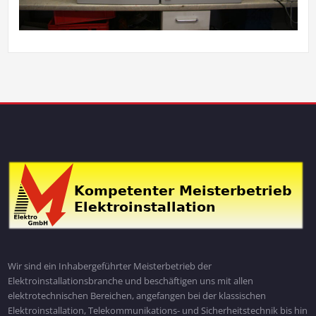
Wir sind ein Inhabergeführter Meisterbetrieb der
Elektroinstallationsbranche und beschäftigen uns mit allen
elektrotechnischen Bereichen, angefangen bei der klassischen
Elektroinstallation, Telekommunikations- und Sicherheitstechnik bis hin