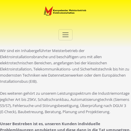
Zum
Inhalt
springen
Elektro Martini
Ihr Elektro-Dienstleister in Duisburg
Wir sind ein Inhabergeführter Meisterbetrieb der
Elektroinstallationsbranche und beschäftigen uns mit allen
elektrotechnischen Bereichen, angefangen bei der klassischen
Elektroinstallation, Telekommunikations- und Sicherheitstechnik bis hin zu
modernsten Techniken wie Datennetzenwerken oder dem Europäischen
Installationsbus (EIB).
Des weiteren gehört zu unserem Leistungsspektrum die Industriemontage
jeglicher Art bis 25KV, Schaltschrankbau, Automatisierungtechnik (Siemens
S5/S7), Fehlersuche und Störungsbeseitigung, Überprüfung nach DGUV 3
(E-Check), Baubetreuung, Beratung, Planung und Projektierung.
Unser Bestreben ist es, unseren Kunden individuelle
Problemlösungen anzubieten und diese dann in die Tat umzusetzen.