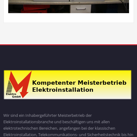
Wir sind ein Inhabergeführter Meisterbetrieb der
Elektroinstallationsbranche und beschäftigen uns mit allen
elektrotechnischen Bereichen, angefangen bei der klassischen
Elektroinstallation, Telekommunikations- und Sicherheitstechnik bis hin