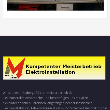
Wir sind ein Inhabergeführter Meisterbetrieb der
Elektroinstallationsbranche und beschäftigen uns mit allen
elektrotechnischen Bereichen, angefangen bei der klassischen
Elektroinstallation, Telekommunikations- und Sicherheitstechnik bis hin