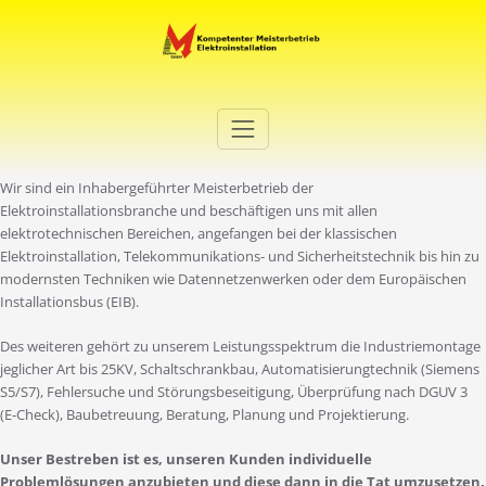
Zum
Inhalt
springen
Elektro Martini
Ihr Elektro-Dienstleister in Duisburg
Wir sind ein Inhabergeführter Meisterbetrieb der
Elektroinstallationsbranche und beschäftigen uns mit allen
elektrotechnischen Bereichen, angefangen bei der klassischen
Elektroinstallation, Telekommunikations- und Sicherheitstechnik bis hin zu
modernsten Techniken wie Datennetzenwerken oder dem Europäischen
Installationsbus (EIB).
Des weiteren gehört zu unserem Leistungsspektrum die Industriemontage
jeglicher Art bis 25KV, Schaltschrankbau, Automatisierungtechnik (Siemens
S5/S7), Fehlersuche und Störungsbeseitigung, Überprüfung nach DGUV 3
(E-Check), Baubetreuung, Beratung, Planung und Projektierung.
Unser Bestreben ist es, unseren Kunden individuelle
Problemlösungen anzubieten und diese dann in die Tat umzusetzen.