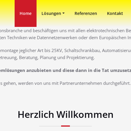
in Duisburg
ni
Home
Lösungen
Referenzen
Kontakt
ionsbranche und beschäftigen uns mit allen elektrotechnischen Ber
ten Techniken wie Datennetzenwerken oder dem Europäischen Inst
montage jeglicher Art bis 25KV, Schaltschrankbau, Automatisieru
treuung, Beratung, Planung und Projektierung.
lemlösungen anzubieten und diese dann in die Tat umzuset
aus gehen, werden von uns mit Partnerunternehmen durchgeführt. 
Herzlich Willkommen