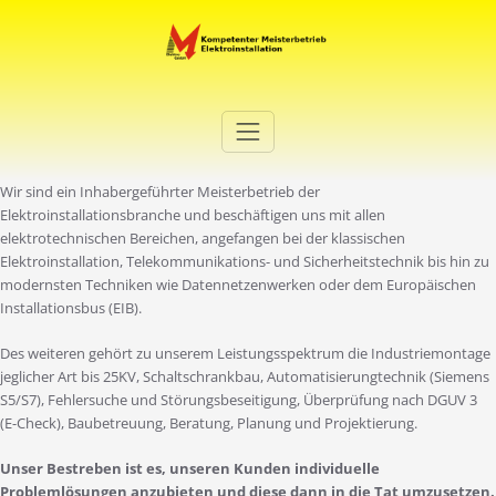
Zum
Inhalt
springen
Elektro Martini
Ihr Elektro-Dienstleister in Duisburg
Wir sind ein Inhabergeführter Meisterbetrieb der
Elektroinstallationsbranche und beschäftigen uns mit allen
elektrotechnischen Bereichen, angefangen bei der klassischen
Elektroinstallation, Telekommunikations- und Sicherheitstechnik bis hin zu
modernsten Techniken wie Datennetzenwerken oder dem Europäischen
Installationsbus (EIB).
Des weiteren gehört zu unserem Leistungsspektrum die Industriemontage
jeglicher Art bis 25KV, Schaltschrankbau, Automatisierungtechnik (Siemens
S5/S7), Fehlersuche und Störungsbeseitigung, Überprüfung nach DGUV 3
(E-Check), Baubetreuung, Beratung, Planung und Projektierung.
Unser Bestreben ist es, unseren Kunden individuelle
Problemlösungen anzubieten und diese dann in die Tat umzusetzen.