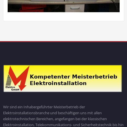
Wir sind ein Inhabergeführter Meisterbetrieb der
Elektroinstallationsbranche und beschäftigen uns mit allen
elektrotechnischen Bereichen, angefangen bei der klassischen
Elektroinstallation, Telekommunikations- und Sicherheitstechnik bis hin