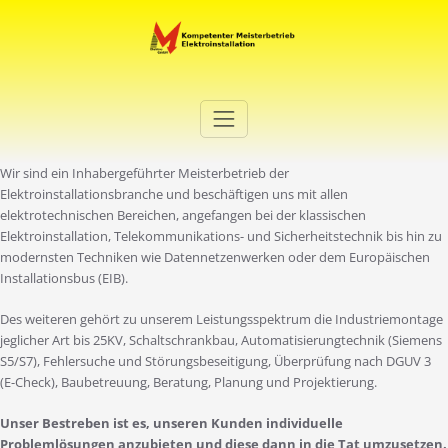
Zum
Inhalt
springen
Elektro Martini
Ihr Elektro-Dienstleister in Duisburg
Wir sind ein Inhabergeführter Meisterbetrieb der
Elektroinstallationsbranche und beschäftigen uns mit allen
elektrotechnischen Bereichen, angefangen bei der klassischen
Elektroinstallation, Telekommunikations- und Sicherheitstechnik bis hin zu
modernsten Techniken wie Datennetzenwerken oder dem Europäischen
Installationsbus (EIB).
Des weiteren gehört zu unserem Leistungsspektrum die Industriemontage
jeglicher Art bis 25KV, Schaltschrankbau, Automatisierungtechnik (Siemens
S5/S7), Fehlersuche und Störungsbeseitigung, Überprüfung nach DGUV 3
(E-Check), Baubetreuung, Beratung, Planung und Projektierung.
Unser Bestreben ist es, unseren Kunden individuelle
Problemlösungen anzubieten und diese dann in die Tat umzusetzen.