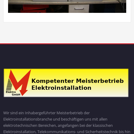
Wir sind ein Inhabergeführter Meisterbetrieb der
Elektroinstallationsbranche und beschäftigen uns mit allen
elektrotechnischen Bereichen, angefangen bei der klassischen
Elektroinstallation, Telekommunikations- und Sicherheitstechnik bis hin