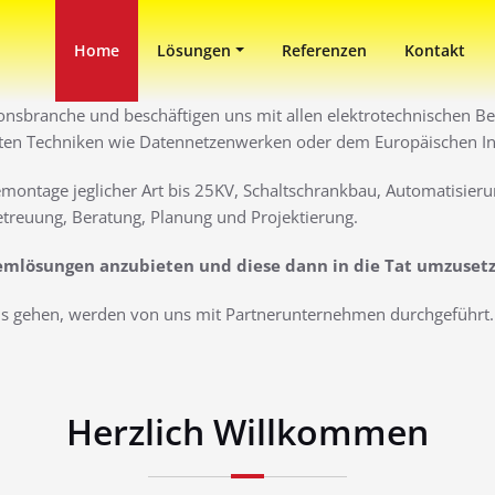
in Duisburg
ni
Home
Lösungen
Referenzen
Kontakt
ionsbranche und beschäftigen uns mit allen elektrotechnischen Ber
ten Techniken wie Datennetzenwerken oder dem Europäischen Inst
montage jeglicher Art bis 25KV, Schaltschrankbau, Automatisieru
treuung, Beratung, Planung und Projektierung.
lemlösungen anzubieten und diese dann in die Tat umzuset
aus gehen, werden von uns mit Partnerunternehmen durchgeführt. 
Herzlich Willkommen