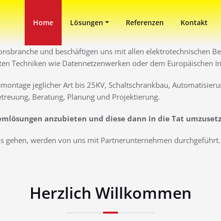
in Duisburg
ni
Home
Lösungen
Referenzen
Kontakt
ionsbranche und beschäftigen uns mit allen elektrotechnischen Ber
ten Techniken wie Datennetzenwerken oder dem Europäischen Inst
montage jeglicher Art bis 25KV, Schaltschrankbau, Automatisieru
treuung, Beratung, Planung und Projektierung.
lemlösungen anzubieten und diese dann in die Tat umzuset
aus gehen, werden von uns mit Partnerunternehmen durchgeführt. 
Herzlich Willkommen