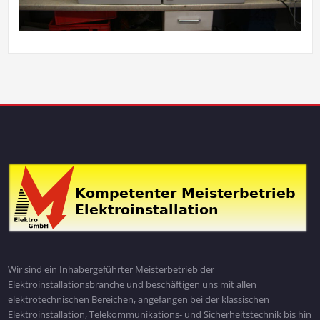
Wir sind ein Inhabergeführter Meisterbetrieb der
Elektroinstallationsbranche und beschäftigen uns mit allen
elektrotechnischen Bereichen, angefangen bei der klassischen
Elektroinstallation, Telekommunikations- und Sicherheitstechnik bis hin