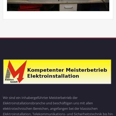
Wir sind ein Inhabergeführter Meisterbetrieb der
Elektroinstallationsbranche und beschäftigen uns mit allen
elektrotechnischen Bereichen, angefangen bei der klassischen
Elektroinstallation, Telekommunikations- und Sicherheitstechnik bis hin