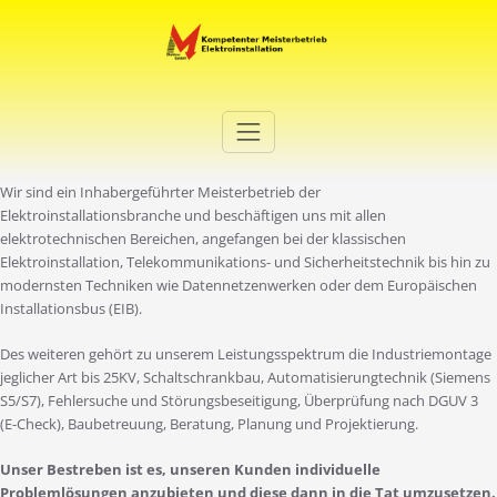
Zum
Inhalt
springen
Elektro Martini
Ihr Elektro-Dienstleister in Duisburg
Wir sind ein Inhabergeführter Meisterbetrieb der
Elektroinstallationsbranche und beschäftigen uns mit allen
elektrotechnischen Bereichen, angefangen bei der klassischen
Elektroinstallation, Telekommunikations- und Sicherheitstechnik bis hin zu
modernsten Techniken wie Datennetzenwerken oder dem Europäischen
Installationsbus (EIB).
Des weiteren gehört zu unserem Leistungsspektrum die Industriemontage
jeglicher Art bis 25KV, Schaltschrankbau, Automatisierungtechnik (Siemens
S5/S7), Fehlersuche und Störungsbeseitigung, Überprüfung nach DGUV 3
(E-Check), Baubetreuung, Beratung, Planung und Projektierung.
Unser Bestreben ist es, unseren Kunden individuelle
Problemlösungen anzubieten und diese dann in die Tat umzusetzen.