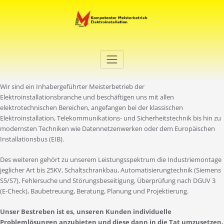
Zum
Inhalt
springen
Elektro Martini
Ihr Elektro-Dienstleister in Duisburg
Wir sind ein Inhabergeführter Meisterbetrieb der
Elektroinstallationsbranche und beschäftigen uns mit allen
elektrotechnischen Bereichen, angefangen bei der klassischen
Elektroinstallation, Telekommunikations- und Sicherheitstechnik bis hin zu
modernsten Techniken wie Datennetzenwerken oder dem Europäischen
Installationsbus (EIB).
Des weiteren gehört zu unserem Leistungsspektrum die Industriemontage
jeglicher Art bis 25KV, Schaltschrankbau, Automatisierungtechnik (Siemens
S5/S7), Fehlersuche und Störungsbeseitigung, Überprüfung nach DGUV 3
(E-Check), Baubetreuung, Beratung, Planung und Projektierung.
Unser Bestreben ist es, unseren Kunden individuelle
Problemlösungen anzubieten und diese dann in die Tat umzusetzen.