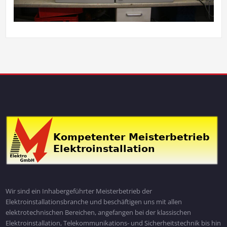
Wir sind ein Inhabergeführter Meisterbetrieb der
Elektroinstallationsbranche und beschäftigen uns mit allen
elektrotechnischen Bereichen, angefangen bei der klassischen
Elektroinstallation, Telekommunikations- und Sicherheitstechnik bis hin