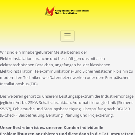
Zum
Inhalt
springen
Elektro Martini
Ihr Elektro-Dienstleister in Duisburg
Wir sind ein Inhabergeführter Meisterbetrieb der
Elektroinstallationsbranche und beschäftigen uns mit allen
elektrotechnischen Bereichen, angefangen bei der klassischen
Elektroinstallation, Telekommunikations- und Sicherheitstechnik bis hin zu
modernsten Techniken wie Datennetzenwerken oder dem Europäischen
Installationsbus (EIB).
Des weiteren gehört zu unserem Leistungsspektrum die Industriemontage
jeglicher Art bis 25KV, Schaltschrankbau, Automatisierungtechnik (Siemens
S5/S7), Fehlersuche und Störungsbeseitigung, Überprüfung nach DGUV 3
(E-Check), Baubetreuung, Beratung, Planung und Projektierung.
Unser Bestreben ist es, unseren Kunden individuelle
Problemlösungen anzubieten und diese dann in die Tat umzusetzen.