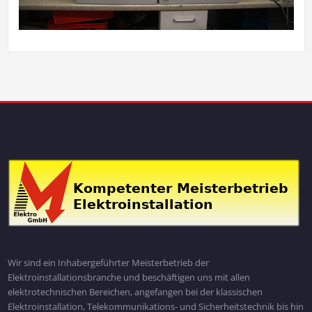
Wir sind ein Inhabergeführter Meisterbetrieb der
Elektroinstallationsbranche und beschäftigen uns mit allen
elektrotechnischen Bereichen, angefangen bei der klassischen
Elektroinstallation, Telekommunikations- und Sicherheitstechnik bis hin