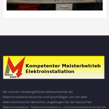
Wir sind ein Inhabergeführter Meisterbetrieb der
Elektroinstallationsbranche und beschäftigen uns mit allen
elektrotechnischen Bereichen, angefangen bei der klassischen
Elektroinstallation, Telekommunikations- und Sicherheitstechnik bis hin