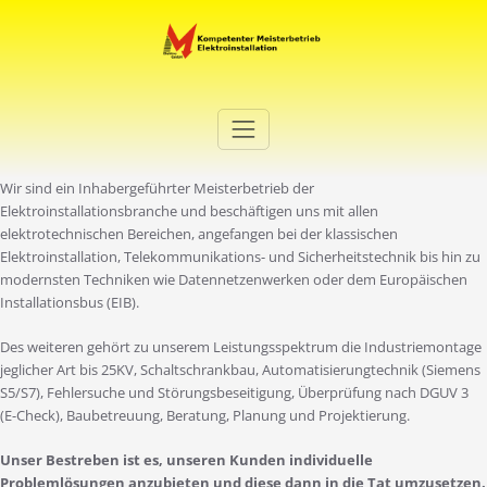
Zum
Inhalt
springen
Elektro Martini
Ihr Elektro-Dienstleister in Duisburg
Wir sind ein Inhabergeführter Meisterbetrieb der
Elektroinstallationsbranche und beschäftigen uns mit allen
elektrotechnischen Bereichen, angefangen bei der klassischen
Elektroinstallation, Telekommunikations- und Sicherheitstechnik bis hin zu
modernsten Techniken wie Datennetzenwerken oder dem Europäischen
Installationsbus (EIB).
Des weiteren gehört zu unserem Leistungsspektrum die Industriemontage
jeglicher Art bis 25KV, Schaltschrankbau, Automatisierungtechnik (Siemens
S5/S7), Fehlersuche und Störungsbeseitigung, Überprüfung nach DGUV 3
(E-Check), Baubetreuung, Beratung, Planung und Projektierung.
Unser Bestreben ist es, unseren Kunden individuelle
Problemlösungen anzubieten und diese dann in die Tat umzusetzen.