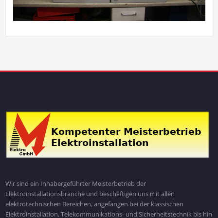
Wir sind ein Inhabergeführter Meisterbetrieb der
Elektroinstallationsbranche und beschäftigen uns mit allen
elektrotechnischen Bereichen, angefangen bei der klassischen
Elektroinstallation, Telekommunikations- und Sicherheitstechnik bis hin