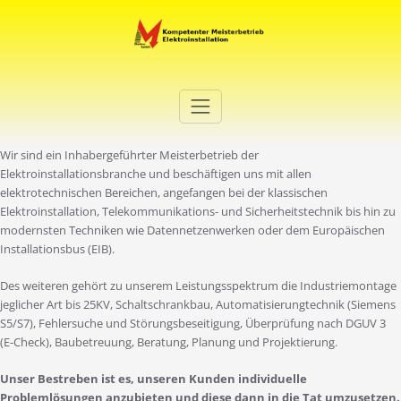
Zum
Inhalt
springen
Elektro Martini
Ihr Elektro-Dienstleister in Duisburg
Wir sind ein Inhabergeführter Meisterbetrieb der
Elektroinstallationsbranche und beschäftigen uns mit allen
elektrotechnischen Bereichen, angefangen bei der klassischen
Elektroinstallation, Telekommunikations- und Sicherheitstechnik bis hin zu
modernsten Techniken wie Datennetzenwerken oder dem Europäischen
Installationsbus (EIB).
Des weiteren gehört zu unserem Leistungsspektrum die Industriemontage
jeglicher Art bis 25KV, Schaltschrankbau, Automatisierungtechnik (Siemens
S5/S7), Fehlersuche und Störungsbeseitigung, Überprüfung nach DGUV 3
(E-Check), Baubetreuung, Beratung, Planung und Projektierung.
Unser Bestreben ist es, unseren Kunden individuelle
Problemlösungen anzubieten und diese dann in die Tat umzusetzen.