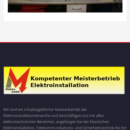
Wir sind ein Inhabergeführter Meisterbetrieb der
Elektroinstallationsbranche und beschäftigen uns mit allen
elektrotechnischen Bereichen, angefangen bei der klassischen
Elektroinstallation, Telekommunikations- und Sicherheitstechnik bis hin