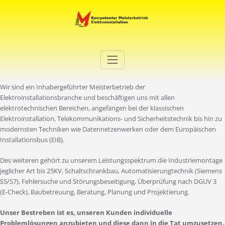
Zum
Inhalt
springen
Elektro Martini
Ihr Elektro-Dienstleister in Duisburg
Wir sind ein Inhabergeführter Meisterbetrieb der
Elektroinstallationsbranche und beschäftigen uns mit allen
elektrotechnischen Bereichen, angefangen bei der klassischen
Elektroinstallation, Telekommunikations- und Sicherheitstechnik bis hin zu
modernsten Techniken wie Datennetzenwerken oder dem Europäischen
Installationsbus (EIB).
Des weiteren gehört zu unserem Leistungsspektrum die Industriemontage
jeglicher Art bis 25KV, Schaltschrankbau, Automatisierungtechnik (Siemens
S5/S7), Fehlersuche und Störungsbeseitigung, Überprüfung nach DGUV 3
(E-Check), Baubetreuung, Beratung, Planung und Projektierung.
Unser Bestreben ist es, unseren Kunden individuelle
Problemlösungen anzubieten und diese dann in die Tat umzusetzen.