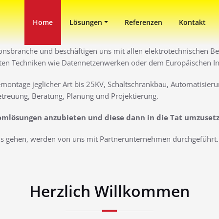
in Duisburg
ni
Home
Lösungen
Referenzen
Kontakt
ionsbranche und beschäftigen uns mit allen elektrotechnischen Ber
ten Techniken wie Datennetzenwerken oder dem Europäischen Inst
montage jeglicher Art bis 25KV, Schaltschrankbau, Automatisieru
treuung, Beratung, Planung und Projektierung.
lemlösungen anzubieten und diese dann in die Tat umzuset
aus gehen, werden von uns mit Partnerunternehmen durchgeführt. 
Herzlich Willkommen