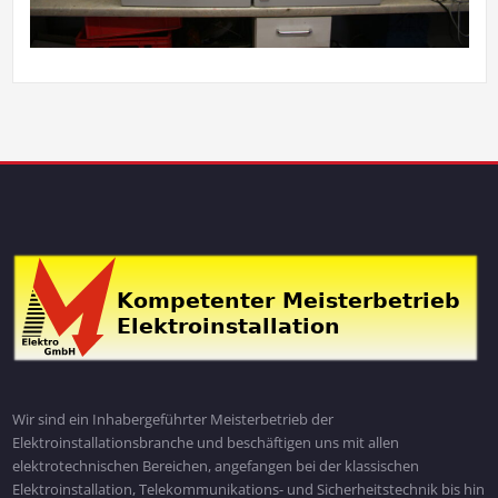
Wir sind ein Inhabergeführter Meisterbetrieb der
Elektroinstallationsbranche und beschäftigen uns mit allen
elektrotechnischen Bereichen, angefangen bei der klassischen
Elektroinstallation, Telekommunikations- und Sicherheitstechnik bis hin