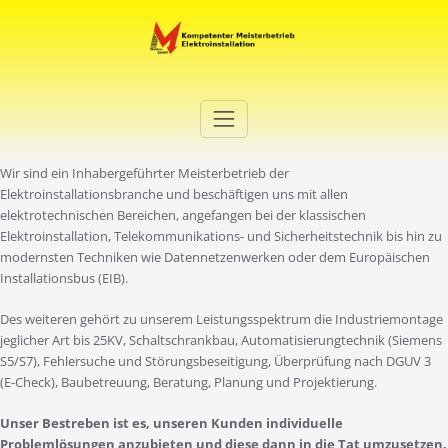
Zum
Inhalt
springen
Elektro Martini
Ihr Elektro-Dienstleister in Duisburg
Wir sind ein Inhabergeführter Meisterbetrieb der
Elektroinstallationsbranche und beschäftigen uns mit allen
elektrotechnischen Bereichen, angefangen bei der klassischen
Elektroinstallation, Telekommunikations- und Sicherheitstechnik bis hin zu
modernsten Techniken wie Datennetzenwerken oder dem Europäischen
Installationsbus (EIB).
Des weiteren gehört zu unserem Leistungsspektrum die Industriemontage
jeglicher Art bis 25KV, Schaltschrankbau, Automatisierungtechnik (Siemens
S5/S7), Fehlersuche und Störungsbeseitigung, Überprüfung nach DGUV 3
(E-Check), Baubetreuung, Beratung, Planung und Projektierung.
Unser Bestreben ist es, unseren Kunden individuelle
Problemlösungen anzubieten und diese dann in die Tat umzusetzen.