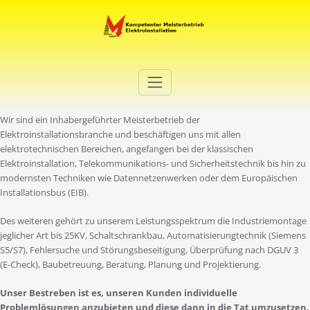
Zum
Inhalt
springen
Elektro Martini
Ihr Elektro-Dienstleister in Duisburg
Wir sind ein Inhabergeführter Meisterbetrieb der
Elektroinstallationsbranche und beschäftigen uns mit allen
elektrotechnischen Bereichen, angefangen bei der klassischen
Elektroinstallation, Telekommunikations- und Sicherheitstechnik bis hin zu
modernsten Techniken wie Datennetzenwerken oder dem Europäischen
Installationsbus (EIB).
Des weiteren gehört zu unserem Leistungsspektrum die Industriemontage
jeglicher Art bis 25KV, Schaltschrankbau, Automatisierungtechnik (Siemens
S5/S7), Fehlersuche und Störungsbeseitigung, Überprüfung nach DGUV 3
(E-Check), Baubetreuung, Beratung, Planung und Projektierung.
Unser Bestreben ist es, unseren Kunden individuelle
Problemlösungen anzubieten und diese dann in die Tat umzusetzen.