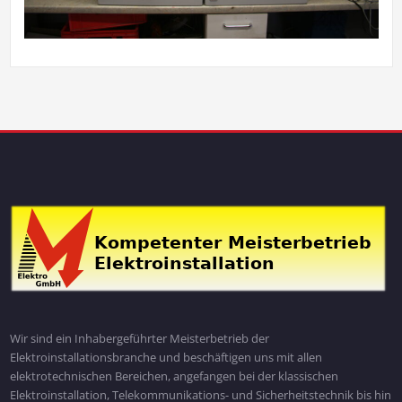
Wir sind ein Inhabergeführter Meisterbetrieb der
Elektroinstallationsbranche und beschäftigen uns mit allen
elektrotechnischen Bereichen, angefangen bei der klassischen
Elektroinstallation, Telekommunikations- und Sicherheitstechnik bis hin