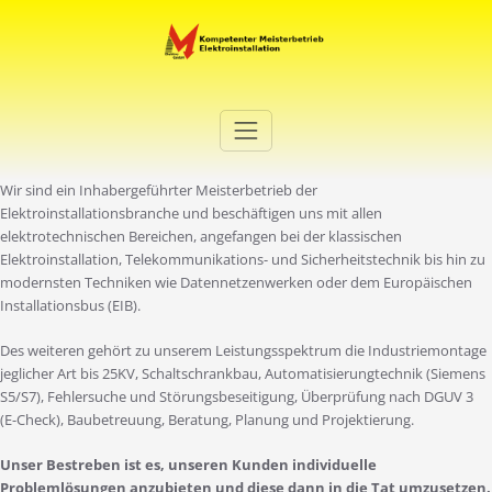
Zum
Inhalt
springen
Elektro Martini
Ihr Elektro-Dienstleister in Duisburg
Wir sind ein Inhabergeführter Meisterbetrieb der
Elektroinstallationsbranche und beschäftigen uns mit allen
elektrotechnischen Bereichen, angefangen bei der klassischen
Elektroinstallation, Telekommunikations- und Sicherheitstechnik bis hin zu
modernsten Techniken wie Datennetzenwerken oder dem Europäischen
Installationsbus (EIB).
Des weiteren gehört zu unserem Leistungsspektrum die Industriemontage
jeglicher Art bis 25KV, Schaltschrankbau, Automatisierungtechnik (Siemens
S5/S7), Fehlersuche und Störungsbeseitigung, Überprüfung nach DGUV 3
(E-Check), Baubetreuung, Beratung, Planung und Projektierung.
Unser Bestreben ist es, unseren Kunden individuelle
Problemlösungen anzubieten und diese dann in die Tat umzusetzen.