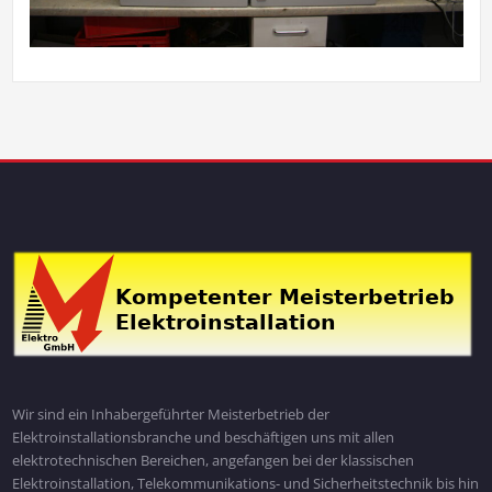
Wir sind ein Inhabergeführter Meisterbetrieb der
Elektroinstallationsbranche und beschäftigen uns mit allen
elektrotechnischen Bereichen, angefangen bei der klassischen
Elektroinstallation, Telekommunikations- und Sicherheitstechnik bis hin