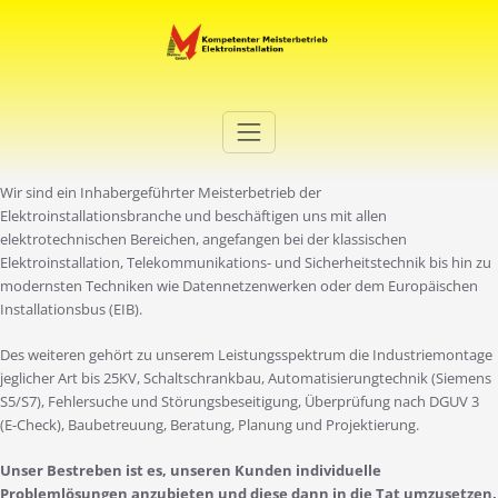
Zum
Inhalt
springen
Elektro Martini
Ihr Elektro-Dienstleister in Duisburg
Wir sind ein Inhabergeführter Meisterbetrieb der
Elektroinstallationsbranche und beschäftigen uns mit allen
elektrotechnischen Bereichen, angefangen bei der klassischen
Elektroinstallation, Telekommunikations- und Sicherheitstechnik bis hin zu
modernsten Techniken wie Datennetzenwerken oder dem Europäischen
Installationsbus (EIB).
Des weiteren gehört zu unserem Leistungsspektrum die Industriemontage
jeglicher Art bis 25KV, Schaltschrankbau, Automatisierungtechnik (Siemens
S5/S7), Fehlersuche und Störungsbeseitigung, Überprüfung nach DGUV 3
(E-Check), Baubetreuung, Beratung, Planung und Projektierung.
Unser Bestreben ist es, unseren Kunden individuelle
Problemlösungen anzubieten und diese dann in die Tat umzusetzen.