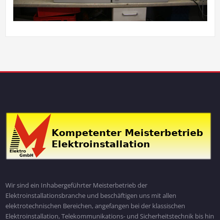
Wir sind ein Inhabergeführter Meisterbetrieb der
Elektroinstallationsbranche und beschäftigen uns mit allen
elektrotechnischen Bereichen, angefangen bei der klassischen
Elektroinstallation, Telekommunikations- und Sicherheitstechnik bis hin