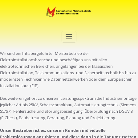
Zum
Inhalt
springen
Elektro Martini
Ihr Elektro-Dienstleister in Duisburg
Wir sind ein Inhabergeführter Meisterbetrieb der
Elektroinstallationsbranche und beschäftigen uns mit allen
elektrotechnischen Bereichen, angefangen bei der klassischen
Elektroinstallation, Telekommunikations- und Sicherheitstechnik bis hin zu
modernsten Techniken wie Datennetzenwerken oder dem Europäischen
Installationsbus (EIB).
Des weiteren gehört zu unserem Leistungsspektrum die Industriemontage
jeglicher Art bis 25KV, Schaltschrankbau, Automatisierungtechnik (Siemens
S5/S7), Fehlersuche und Störungsbeseitigung, Überprüfung nach DGUV 3
(E-Check), Baubetreuung, Beratung, Planung und Projektierung.
Unser Bestreben ist es, unseren Kunden individuelle
Problemlösungen anzubieten und diese dann in die Tat umzusetzen.