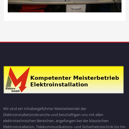
Wir sind ein Inhabergeführter Meisterbetrieb der
Elektroinstallationsbranche und beschäftigen uns mit allen
elektrotechnischen Bereichen, angefangen bei der klassischen
Elektroinstallation, Telekommunikations- und Sicherheitstechnik bis hin