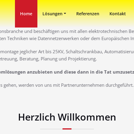
in Duisburg
ni
Home
Lösungen
Referenzen
Kontakt
ionsbranche und beschäftigen uns mit allen elektrotechnischen Ber
ten Techniken wie Datennetzenwerken oder dem Europäischen Inst
montage jeglicher Art bis 25KV, Schaltschrankbau, Automatisieru
treuung, Beratung, Planung und Projektierung.
lemlösungen anzubieten und diese dann in die Tat umzuset
aus gehen, werden von uns mit Partnerunternehmen durchgeführt. 
Herzlich Willkommen