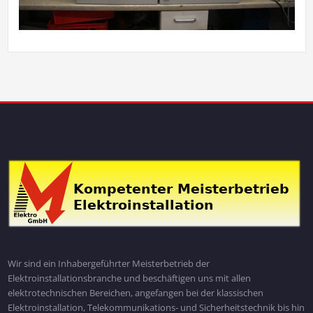
Wir sind ein Inhabergeführter Meisterbetrieb der
Elektroinstallationsbranche und beschäftigen uns mit allen
elektrotechnischen Bereichen, angefangen bei der klassischen
Elektroinstallation, Telekommunikations- und Sicherheitstechnik bis hin