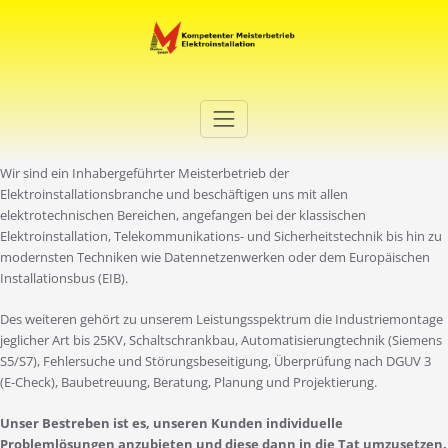
Zum
Inhalt
springen
Elektro Martini
Ihr Elektro-Dienstleister in Duisburg
Wir sind ein Inhabergeführter Meisterbetrieb der
Elektroinstallationsbranche und beschäftigen uns mit allen
elektrotechnischen Bereichen, angefangen bei der klassischen
Elektroinstallation, Telekommunikations- und Sicherheitstechnik bis hin zu
modernsten Techniken wie Datennetzenwerken oder dem Europäischen
Installationsbus (EIB).
Des weiteren gehört zu unserem Leistungsspektrum die Industriemontage
jeglicher Art bis 25KV, Schaltschrankbau, Automatisierungtechnik (Siemens
S5/S7), Fehlersuche und Störungsbeseitigung, Überprüfung nach DGUV 3
(E-Check), Baubetreuung, Beratung, Planung und Projektierung.
Unser Bestreben ist es, unseren Kunden individuelle
Problemlösungen anzubieten und diese dann in die Tat umzusetzen.