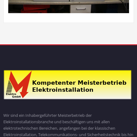
Wir sind ein Inhabergeführter Meisterbetrieb der
Elektroinstallationsbranche und beschäftigen uns mit allen
elektrotechnischen Bereichen, angefangen bei der klassischen
Elektroinstallation, Telekommunikations- und Sicherheitstechnik bis hin