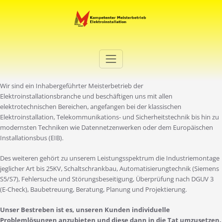
Zum
Inhalt
springen
Elektro Martini
Ihr Elektro-Dienstleister in Duisburg
Wir sind ein Inhabergeführter Meisterbetrieb der
Elektroinstallationsbranche und beschäftigen uns mit allen
elektrotechnischen Bereichen, angefangen bei der klassischen
Elektroinstallation, Telekommunikations- und Sicherheitstechnik bis hin zu
modernsten Techniken wie Datennetzenwerken oder dem Europäischen
Installationsbus (EIB).
Des weiteren gehört zu unserem Leistungsspektrum die Industriemontage
jeglicher Art bis 25KV, Schaltschrankbau, Automatisierungtechnik (Siemens
S5/S7), Fehlersuche und Störungsbeseitigung, Überprüfung nach DGUV 3
(E-Check), Baubetreuung, Beratung, Planung und Projektierung.
Unser Bestreben ist es, unseren Kunden individuelle
Problemlösungen anzubieten und diese dann in die Tat umzusetzen.