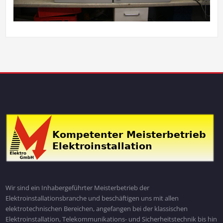
Wir sind ein Inhabergeführter Meisterbetrieb der
Elektroinstallationsbranche und beschäftigen uns mit allen
elektrotechnischen Bereichen, angefangen bei der klassischen
Elektroinstallation, Telekommunikations- und Sicherheitstechnik bis hin