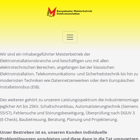
Zum
Inhalt
springen
Elektro Martini
Ihr Elektro-Dienstleister in Duisburg
Wir sind ein Inhabergeführter Meisterbetrieb der
Elektroinstallationsbranche und beschäftigen uns mit allen
elektrotechnischen Bereichen, angefangen bei der klassischen
Elektroinstallation, Telekommunikations- und Sicherheitstechnik bis hin zu
modernsten Techniken wie Datennetzenwerken oder dem Europäischen
Installationsbus (EIB).
Des weiteren gehört zu unserem Leistungsspektrum die Industriemontage
jeglicher Art bis 25KV, Schaltschrankbau, Automatisierungtechnik (Siemens
S5/S7), Fehlersuche und Störungsbeseitigung, Überprüfung nach DGUV 3
(E-Check), Baubetreuung, Beratung, Planung und Projektierung.
Unser Bestreben ist es, unseren Kunden individuelle
Problemlösungen anzubieten und diese dann in die Tat umzusetzen.