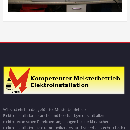
Wir sind ein Inhabergeführter Meisterbetrieb der
Elektroinstallationsbranche und beschäftigen uns mit allen
elektrotechnischen Bereichen, angefangen bei der klassischen
Elektroinstallation, Telekommunikations- und Sicherheitstechnik bis hin