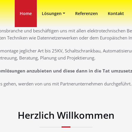
in Duisburg
ni
Home
Lösungen
Referenzen
Kontakt
ionsbranche und beschäftigen uns mit allen elektrotechnischen Ber
ten Techniken wie Datennetzenwerken oder dem Europäischen Inst
montage jeglicher Art bis 25KV, Schaltschrankbau, Automatisieru
treuung, Beratung, Planung und Projektierung.
lemlösungen anzubieten und diese dann in die Tat umzuset
aus gehen, werden von uns mit Partnerunternehmen durchgeführt. 
Herzlich Willkommen