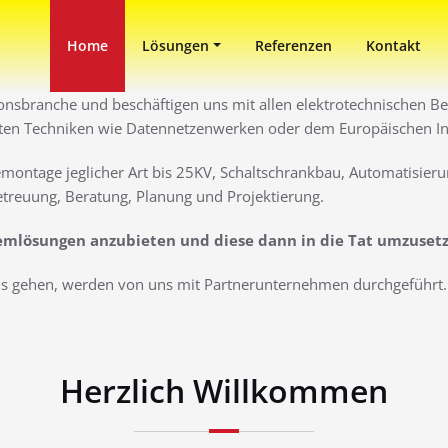
in Duisburg
ni
Home
Lösungen
Referenzen
Kontakt
ionsbranche und beschäftigen uns mit allen elektrotechnischen Ber
ten Techniken wie Datennetzenwerken oder dem Europäischen Inst
montage jeglicher Art bis 25KV, Schaltschrankbau, Automatisieru
treuung, Beratung, Planung und Projektierung.
lemlösungen anzubieten und diese dann in die Tat umzuset
aus gehen, werden von uns mit Partnerunternehmen durchgeführt. 
Herzlich Willkommen