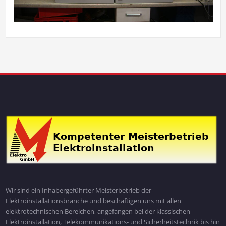
Wir sind ein Inhabergeführter Meisterbetrieb der
Elektroinstallationsbranche und beschäftigen uns mit allen
elektrotechnischen Bereichen, angefangen bei der klassischen
Elektroinstallation, Telekommunikations- und Sicherheitstechnik bis hin