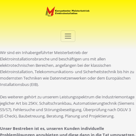
Zum
Inhalt
springen
Elektro Martini
Ihr Elektro-Dienstleister in Duisburg
Wir sind ein Inhabergeführter Meisterbetrieb der
Elektroinstallationsbranche und beschäftigen uns mit allen
elektrotechnischen Bereichen, angefangen bei der klassischen
Elektroinstallation, Telekommunikations- und Sicherheitstechnik bis hin zu
modernsten Techniken wie Datennetzenwerken oder dem Europäischen
Installationsbus (EIB).
Des weiteren gehört zu unserem Leistungsspektrum die Industriemontage
jeglicher Art bis 25KV, Schaltschrankbau, Automatisierungtechnik (Siemens
S5/S7), Fehlersuche und Störungsbeseitigung, Überprüfung nach DGUV 3
(E-Check), Baubetreuung, Beratung, Planung und Projektierung.
Unser Bestreben ist es, unseren Kunden individuelle
Problemlösungen anzubieten und diese dann in die Tat umzusetzen.