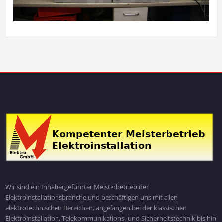
Wir sind ein Inhabergeführter Meisterbetrieb der
Elektroinstallationsbranche und beschäftigen uns mit allen
elektrotechnischen Bereichen, angefangen bei der klassischen
Elektroinstallation, Telekommunikations- und Sicherheitstechnik bis hin