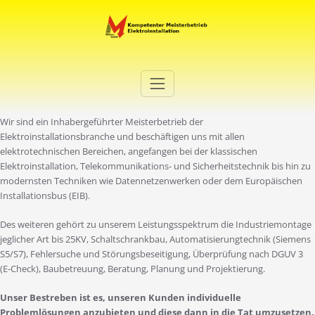
Zum
Inhalt
springen
Elektro Martini
Ihr Elektro-Dienstleister in Duisburg
Wir sind ein Inhabergeführter Meisterbetrieb der
Elektroinstallationsbranche und beschäftigen uns mit allen
elektrotechnischen Bereichen, angefangen bei der klassischen
Elektroinstallation, Telekommunikations- und Sicherheitstechnik bis hin zu
modernsten Techniken wie Datennetzenwerken oder dem Europäischen
Installationsbus (EIB).
Des weiteren gehört zu unserem Leistungsspektrum die Industriemontage
jeglicher Art bis 25KV, Schaltschrankbau, Automatisierungtechnik (Siemens
S5/S7), Fehlersuche und Störungsbeseitigung, Überprüfung nach DGUV 3
(E-Check), Baubetreuung, Beratung, Planung und Projektierung.
Unser Bestreben ist es, unseren Kunden individuelle
Problemlösungen anzubieten und diese dann in die Tat umzusetzen.