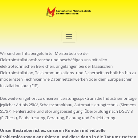
Zum
Inhalt
springen
Elektro Martini
Ihr Elektro-Dienstleister in Duisburg
Wir sind ein Inhabergeführter Meisterbetrieb der
Elektroinstallationsbranche und beschäftigen uns mit allen
elektrotechnischen Bereichen, angefangen bei der klassischen
Elektroinstallation, Telekommunikations- und Sicherheitstechnik bis hin zu
modernsten Techniken wie Datennetzenwerken oder dem Europäischen
Installationsbus (EIB).
Des weiteren gehört zu unserem Leistungsspektrum die Industriemontage
jeglicher Art bis 25KV, Schaltschrankbau, Automatisierungtechnik (Siemens
S5/S7), Fehlersuche und Störungsbeseitigung, Überprüfung nach DGUV 3
(E-Check), Baubetreuung, Beratung, Planung und Projektierung.
Unser Bestreben ist es, unseren Kunden individuelle
Problemlösungen anzubieten und diese dann in die Tat umzusetzen.