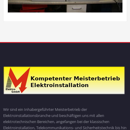
Wir sind ein Inhabergeführter Meisterbetrieb der
Elektroinstallationsbranche und beschäftigen uns mit allen
elektrotechnischen Bereichen, angefangen bei der klassischen
Elektroinstallation, Telekommunikations- und Sicherheitstechnik bis hin