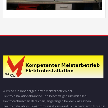
Wir sind ein Inhabergeführter Meisterbetrieb der
Elektroinstallationsbranche und beschäftigen uns mit allen
elektrotechnischen Bereichen, angefangen bei der klassischen
Elektroinstallation, Telekommunikations- und Sicherheitstechnik bis hin