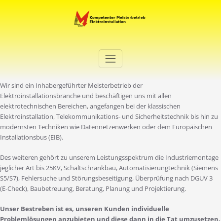
Zum
Inhalt
springen
Elektro Martini
Ihr Elektro-Dienstleister in Duisburg
Wir sind ein Inhabergeführter Meisterbetrieb der
Elektroinstallationsbranche und beschäftigen uns mit allen
elektrotechnischen Bereichen, angefangen bei der klassischen
Elektroinstallation, Telekommunikations- und Sicherheitstechnik bis hin zu
modernsten Techniken wie Datennetzenwerken oder dem Europäischen
Installationsbus (EIB).
Des weiteren gehört zu unserem Leistungsspektrum die Industriemontage
jeglicher Art bis 25KV, Schaltschrankbau, Automatisierungtechnik (Siemens
S5/S7), Fehlersuche und Störungsbeseitigung, Überprüfung nach DGUV 3
(E-Check), Baubetreuung, Beratung, Planung und Projektierung.
Unser Bestreben ist es, unseren Kunden individuelle
Problemlösungen anzubieten und diese dann in die Tat umzusetzen.