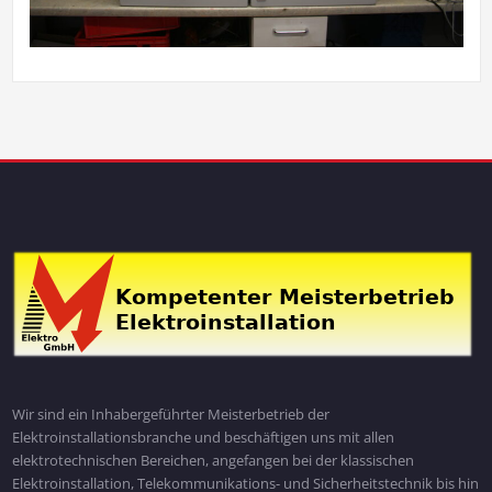
Wir sind ein Inhabergeführter Meisterbetrieb der
Elektroinstallationsbranche und beschäftigen uns mit allen
elektrotechnischen Bereichen, angefangen bei der klassischen
Elektroinstallation, Telekommunikations- und Sicherheitstechnik bis hin