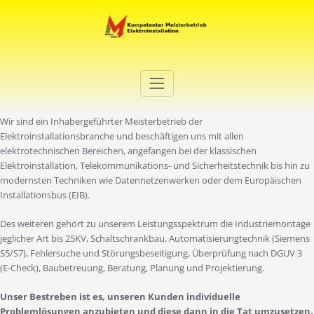
Zum
Inhalt
springen
Elektro Martini
Ihr Elektro-Dienstleister in Duisburg
Wir sind ein Inhabergeführter Meisterbetrieb der
Elektroinstallationsbranche und beschäftigen uns mit allen
elektrotechnischen Bereichen, angefangen bei der klassischen
Elektroinstallation, Telekommunikations- und Sicherheitstechnik bis hin zu
modernsten Techniken wie Datennetzenwerken oder dem Europäischen
Installationsbus (EIB).
Des weiteren gehört zu unserem Leistungsspektrum die Industriemontage
jeglicher Art bis 25KV, Schaltschrankbau, Automatisierungtechnik (Siemens
S5/S7), Fehlersuche und Störungsbeseitigung, Überprüfung nach DGUV 3
(E-Check), Baubetreuung, Beratung, Planung und Projektierung.
Unser Bestreben ist es, unseren Kunden individuelle
Problemlösungen anzubieten und diese dann in die Tat umzusetzen.