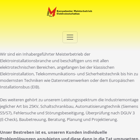
Zum
Inhalt
springen
Elektro Martini
Ihr Elektro-Dienstleister in Duisburg
Wir sind ein Inhabergeführter Meisterbetrieb der
Elektroinstallationsbranche und beschäftigen uns mit allen
elektrotechnischen Bereichen, angefangen bei der klassischen
Elektroinstallation, Telekommunikations- und Sicherheitstechnik bis hin zu
modernsten Techniken wie Datennetzenwerken oder dem Europäischen
Installationsbus (EIB).
Des weiteren gehört zu unserem Leistungsspektrum die Industriemontage
jeglicher Art bis 25KV, Schaltschrankbau, Automatisierungtechnik (Siemens
S5/S7), Fehlersuche und Störungsbeseitigung, Überprüfung nach DGUV 3
(E-Check), Baubetreuung, Beratung, Planung und Projektierung.
Unser Bestreben ist es, unseren Kunden individuelle
Problemlösungen anzubieten und diese dann in die Tat umzusetzen.