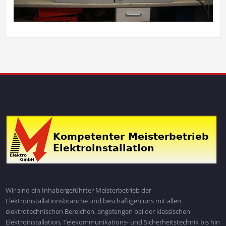
Wir sind ein Inhabergeführter Meisterbetrieb der
Elektroinstallationsbranche und beschäftigen uns mit allen
elektrotechnischen Bereichen, angefangen bei der klassischen
Elektroinstallation, Telekommunikations- und Sicherheitstechnik bis hin