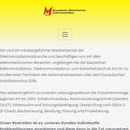
Zum
Inhalt
springen
Elektro Martini
Ihr Elektro-Dienstleister in Duisburg
Wir sind ein Inhabergeführter Meisterbetrieb der
Elektroinstallationsbranche und beschäftigen uns mit allen
elektrotechnischen Bereichen, angefangen bei der klassischen
Elektroinstallation, Telekommunikations- und Sicherheitstechnik bis hin zu
modernsten Techniken wie Datennetzenwerken oder dem Europäischen
Installationsbus (EIB).
Des weiteren gehört zu unserem Leistungsspektrum die Industriemontage
jeglicher Art bis 25KV, Schaltschrankbau, Automatisierungtechnik (Siemens
S5/S7), Fehlersuche und Störungsbeseitigung, Überprüfung nach DGUV 3
(E-Check), Baubetreuung, Beratung, Planung und Projektierung.
Unser Bestreben ist es, unseren Kunden individuelle
Problemlösungen anzubieten und diese dann in die Tat umzusetzen.