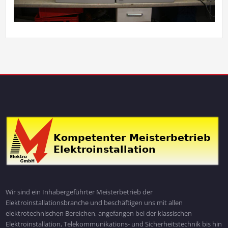
Wir sind ein Inhabergeführter Meisterbetrieb der
Elektroinstallationsbranche und beschäftigen uns mit allen
elektrotechnischen Bereichen, angefangen bei der klassischen
Elektroinstallation, Telekommunikations- und Sicherheitstechnik bis hin