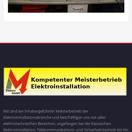
Wir sind ein Inhabergeführter Meisterbetrieb der
Elektroinstallationsbranche und beschäftigen uns mit allen
elektrotechnischen Bereichen, angefangen bei der klassischen
Elektroinstallation, Telekommunikations- und Sicherheitstechnik bis hin