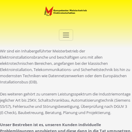
Zum
Inhalt
springen
Elektro Martini
Ihr Elektro-Dienstleister in Duisburg
Wir sind ein Inhabergeführter Meisterbetrieb der
Elektroinstallationsbranche und beschäftigen uns mit allen
elektrotechnischen Bereichen, angefangen bei der klassischen
Elektroinstallation, Telekommunikations- und Sicherheitstechnik bis hin zu
modernsten Techniken wie Datennetzenwerken oder dem Europäischen
Installationsbus (EIB).
Des weiteren gehört zu unserem Leistungsspektrum die Industriemontage
jeglicher Art bis 25KV, Schaltschrankbau, Automatisierungtechnik (Siemens
S5/S7), Fehlersuche und Störungsbeseitigung, Überprüfung nach DGUV 3
(E-Check), Baubetreuung, Beratung, Planung und Projektierung.
Unser Bestreben ist es, unseren Kunden individuelle
Problemlösungen anzubieten und diese dann in die Tat umzusetzen.