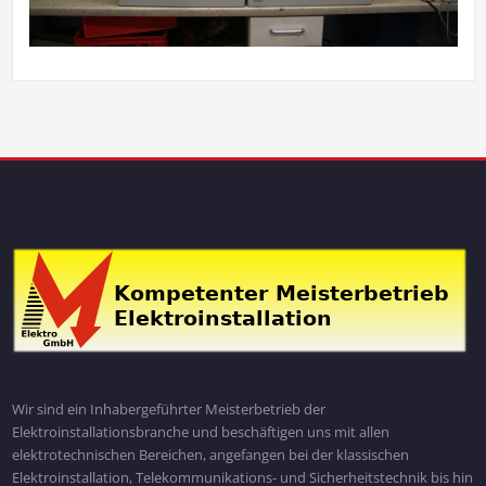
Wir sind ein Inhabergeführter Meisterbetrieb der
Elektroinstallationsbranche und beschäftigen uns mit allen
elektrotechnischen Bereichen, angefangen bei der klassischen
Elektroinstallation, Telekommunikations- und Sicherheitstechnik bis hin