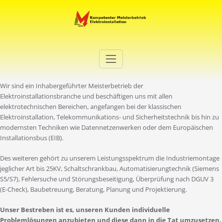
Zum
Inhalt
springen
Elektro Martini
Ihr Elektro-Dienstleister in Duisburg
Wir sind ein Inhabergeführter Meisterbetrieb der
Elektroinstallationsbranche und beschäftigen uns mit allen
elektrotechnischen Bereichen, angefangen bei der klassischen
Elektroinstallation, Telekommunikations- und Sicherheitstechnik bis hin zu
modernsten Techniken wie Datennetzenwerken oder dem Europäischen
Installationsbus (EIB).
Des weiteren gehört zu unserem Leistungsspektrum die Industriemontage
jeglicher Art bis 25KV, Schaltschrankbau, Automatisierungtechnik (Siemens
S5/S7), Fehlersuche und Störungsbeseitigung, Überprüfung nach DGUV 3
(E-Check), Baubetreuung, Beratung, Planung und Projektierung.
Unser Bestreben ist es, unseren Kunden individuelle
Problemlösungen anzubieten und diese dann in die Tat umzusetzen.