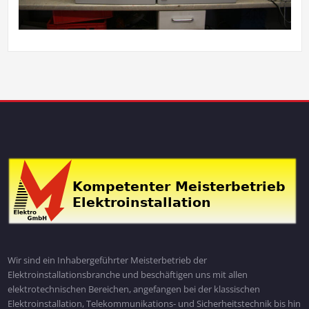
Wir sind ein Inhabergeführter Meisterbetrieb der
Elektroinstallationsbranche und beschäftigen uns mit allen
elektrotechnischen Bereichen, angefangen bei der klassischen
Elektroinstallation, Telekommunikations- und Sicherheitstechnik bis hin