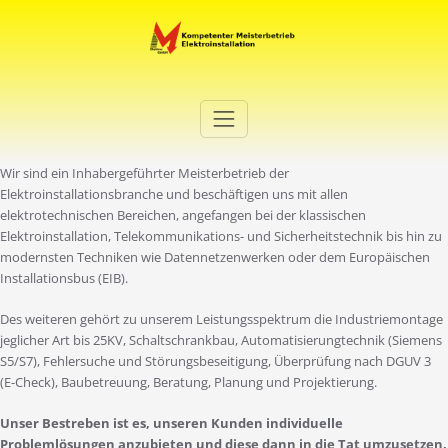
Zum
Inhalt
springen
Elektro Martini
Ihr Elektro-Dienstleister in Duisburg
Wir sind ein Inhabergeführter Meisterbetrieb der
Elektroinstallationsbranche und beschäftigen uns mit allen
elektrotechnischen Bereichen, angefangen bei der klassischen
Elektroinstallation, Telekommunikations- und Sicherheitstechnik bis hin zu
modernsten Techniken wie Datennetzenwerken oder dem Europäischen
Installationsbus (EIB).
Des weiteren gehört zu unserem Leistungsspektrum die Industriemontage
jeglicher Art bis 25KV, Schaltschrankbau, Automatisierungtechnik (Siemens
S5/S7), Fehlersuche und Störungsbeseitigung, Überprüfung nach DGUV 3
(E-Check), Baubetreuung, Beratung, Planung und Projektierung.
Unser Bestreben ist es, unseren Kunden individuelle
Problemlösungen anzubieten und diese dann in die Tat umzusetzen.