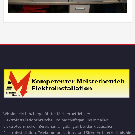
Wir sind ein Inhabergeführter Meisterbetrieb der
Elektroinstallationsbranche und beschäftigen uns mit allen
elektrotechnischen Bereichen, angefangen bei der klassischen
Elektroinstallation, Telekommunikations- und Sicherheitstechnik bis hin