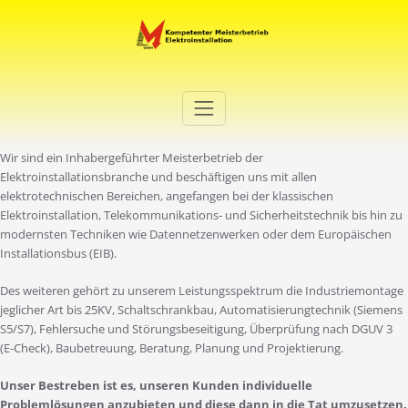
Zum
Inhalt
springen
Elektro Martini
Ihr Elektro-Dienstleister in Duisburg
Wir sind ein Inhabergeführter Meisterbetrieb der
Elektroinstallationsbranche und beschäftigen uns mit allen
elektrotechnischen Bereichen, angefangen bei der klassischen
Elektroinstallation, Telekommunikations- und Sicherheitstechnik bis hin zu
modernsten Techniken wie Datennetzenwerken oder dem Europäischen
Installationsbus (EIB).
Des weiteren gehört zu unserem Leistungsspektrum die Industriemontage
jeglicher Art bis 25KV, Schaltschrankbau, Automatisierungtechnik (Siemens
S5/S7), Fehlersuche und Störungsbeseitigung, Überprüfung nach DGUV 3
(E-Check), Baubetreuung, Beratung, Planung und Projektierung.
Unser Bestreben ist es, unseren Kunden individuelle
Problemlösungen anzubieten und diese dann in die Tat umzusetzen.