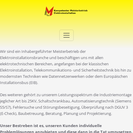
Zum
Inhalt
springen
Elektro Martini
Ihr Elektro-Dienstleister in Duisburg
Wir sind ein Inhabergeführter Meisterbetrieb der
Elektroinstallationsbranche und beschäftigen uns mit allen
elektrotechnischen Bereichen, angefangen bei der klassischen
Elektroinstallation, Telekommunikations- und Sicherheitstechnik bis hin zu
modernsten Techniken wie Datennetzenwerken oder dem Europäischen
Installationsbus (EIB).
Des weiteren gehört zu unserem Leistungsspektrum die Industriemontage
jeglicher Art bis 25KV, Schaltschrankbau, Automatisierungtechnik (Siemens
S5/S7), Fehlersuche und Störungsbeseitigung, Überprüfung nach DGUV 3
(E-Check), Baubetreuung, Beratung, Planung und Projektierung.
Unser Bestreben ist es, unseren Kunden individuelle
Problemlösungen anzubieten und diese dann in die Tat umzusetzen.