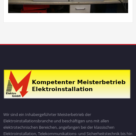
Wir sind ein Inhabergeführter Meisterbetrieb der
Elektroinstallationsbranche und beschäftigen uns mit allen
elektrotechnischen Bereichen, angefangen bei der klassischen
Elektroinstallation, Telekommunikations- und Sicherheitstechnik bis hin