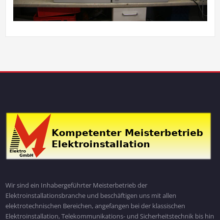
Wir sind ein Inhabergeführter Meisterbetrieb der
Elektroinstallationsbranche und beschäftigen uns mit allen
elektrotechnischen Bereichen, angefangen bei der klassischen
Elektroinstallation, Telekommunikations- und Sicherheitstechnik bis hin