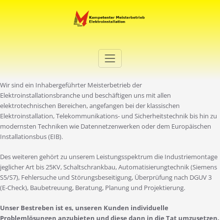
Zum
Inhalt
springen
Elektro Martini
Ihr Elektro-Dienstleister in Duisburg
Wir sind ein Inhabergeführter Meisterbetrieb der
Elektroinstallationsbranche und beschäftigen uns mit allen
elektrotechnischen Bereichen, angefangen bei der klassischen
Elektroinstallation, Telekommunikations- und Sicherheitstechnik bis hin zu
modernsten Techniken wie Datennetzenwerken oder dem Europäischen
Installationsbus (EIB).
Des weiteren gehört zu unserem Leistungsspektrum die Industriemontage
jeglicher Art bis 25KV, Schaltschrankbau, Automatisierungtechnik (Siemens
S5/S7), Fehlersuche und Störungsbeseitigung, Überprüfung nach DGUV 3
(E-Check), Baubetreuung, Beratung, Planung und Projektierung.
Unser Bestreben ist es, unseren Kunden individuelle
Problemlösungen anzubieten und diese dann in die Tat umzusetzen.