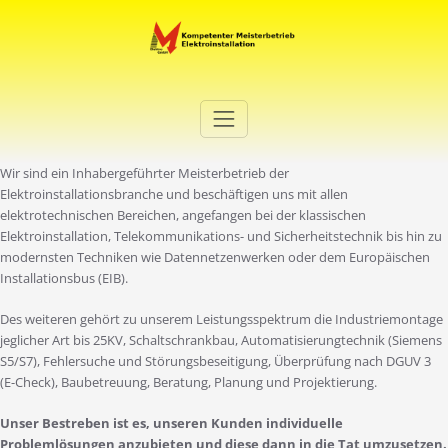
Zum
Inhalt
springen
Elektro Martini
Ihr Elektro-Dienstleister in Duisburg
Wir sind ein Inhabergeführter Meisterbetrieb der
Elektroinstallationsbranche und beschäftigen uns mit allen
elektrotechnischen Bereichen, angefangen bei der klassischen
Elektroinstallation, Telekommunikations- und Sicherheitstechnik bis hin zu
modernsten Techniken wie Datennetzenwerken oder dem Europäischen
Installationsbus (EIB).
Des weiteren gehört zu unserem Leistungsspektrum die Industriemontage
jeglicher Art bis 25KV, Schaltschrankbau, Automatisierungtechnik (Siemens
S5/S7), Fehlersuche und Störungsbeseitigung, Überprüfung nach DGUV 3
(E-Check), Baubetreuung, Beratung, Planung und Projektierung.
Unser Bestreben ist es, unseren Kunden individuelle
Problemlösungen anzubieten und diese dann in die Tat umzusetzen.