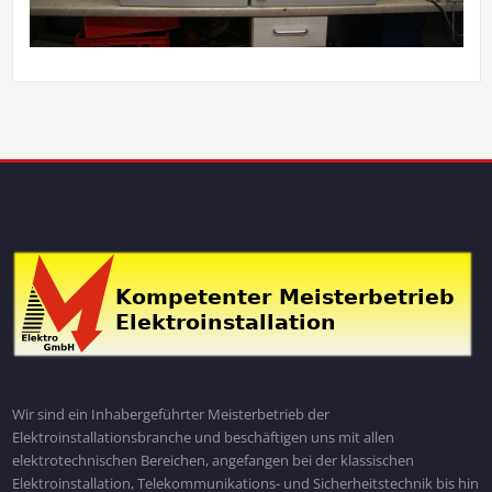
Wir sind ein Inhabergeführter Meisterbetrieb der
Elektroinstallationsbranche und beschäftigen uns mit allen
elektrotechnischen Bereichen, angefangen bei der klassischen
Elektroinstallation, Telekommunikations- und Sicherheitstechnik bis hin